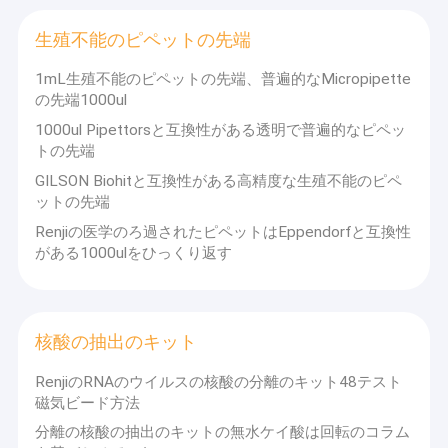
業者およびディストリビューターであ
工場旅行
る。2013年以来、限られるマグナスの国
生殖不能のピペットの先端
際は花火の米国にそして他の一部の国主
品質管理
1mL生殖不能のピペットの先端、普遍的なMicropipette
におよび爆竹、医学材料および装置出荷
の先端1000ul
私達に連絡しなさい
するたくさんの容器を輸出した。
1000ul Pipettorsと互換性がある透明で普遍的なピペッ
トの先端
ニュース
私達は幾年もの間専門職業的業務を私達
GILSON Biohitと互換性がある高精度な生殖不能のピペ
の顧客のための良質および高価なプロダ
場合
ットの先端
クトに供給する。私達は大きな価値およ
Renjiの医学のろ過されたピペットはEppendorfと互換性
び高い利益を持って来るために信頼でき
がある1000ulをひっくり返す
る質および風評の一貫したプロダクトを
急速なCOVID 19のテストのキット
持つ私達の顧客を支える。
抗原の急速なテストのキット
核酸の抽出のキット
私達に米国でマグナスの花火のブランド
が、普及した8年以上有名な、感謝を表
核酸のテストのキット
RenjiのRNAのウイルスの核酸の分離のキット48テスト
するブランドの販売ある。
磁気ビード方法
標本コレクションの管
分離の核酸の抽出のキットの無水ケイ酸は回転のコラム