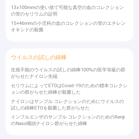
13x100mmの使い捨て可能な真空の血のコレクション
の管のセリウムの証明
15×46mmの小児科の血のコレクションの管のエチレン
オキシドの殺菌
ウイルスの試しの綿棒
生殖不能のウイルスの試しの綿棒100%の医学等級の群
がらせたナイロン先端
セリウムによってETOはCovid-19のための標本コレクシ
ョンの群がらせた綿棒が殺菌した
ナイロンはサンプル コレクションのためにウイルスの
家
試しの綿棒ETOを殺菌した群がらせた
マグナスの国際的な限られたGoodwell
医
インフルエンザのサンプル コレクションのためのRenji
プロダクト
フーナンおよび江西中国にある工場
学は
のNaso咽頭ナイロン群がらせた綿棒
が付いている香港で基づく国際的な輸出
私達について