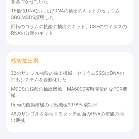
私達は医学中国DBA Goodwellの医学Renji
を基づかせていた
唾液のコレクションのキット
に投資し、Covid-19伝染性防止材料およ
15最低DNAはおよびRNAの抽出のキットのセリウム
び抗原急速なテスト キット、核酸の検出
SGS MSDS証明した
使い捨て可能な真空の血のコレクションの管
テスト キット、コレクションの管、自
回転のコラムの核酸の抽出のキット、CSFのウイルスの
ウイルスの試しの綿棒
RNAの分離のキット
動サンプル準備システム、等で研究開発
を作る。2021年に、私達は結果のための
生殖不能のピペットの先端
15分以下の高速の急速な抗原の検出のキ
核酸の抽出のキット
核酸抽出機
ットを発明した!
核酸抽出機
32のサンプル核酸の抽出機械、セリウムSGSはDNAの
私達はより多くの人々に良質のヘルスケ
抽出システムを自動化した
自動化されたサンプル準備システム
アおよびそれらがcovid-19ウイルスを防
MSDSの核酸の抽出機械、MA6000実時間量的なPCR機
械
ぎ、戦うのを助けるように医学プロダク
使い捨て可能な膣の反射鏡
Renjiの自動核酸の抽出機械99.99%成功率
トを持って来るように長期信頼できる関
使い捨て可能な医学の消耗品
48のサンプルを処理するタッチ画面のRNAの核酸の抽
係のあなたのビジネスの支持を楽しみに
出機械
している。