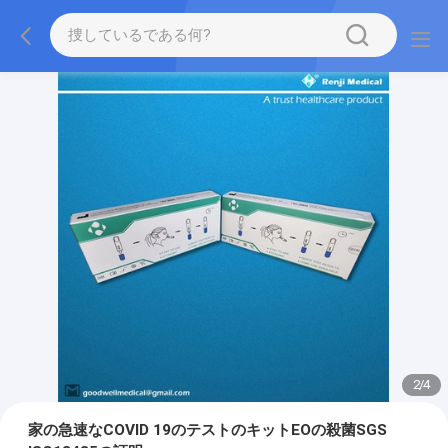
2
/
4
家の急速なCOVID 19のテストのキットEOの殺菌SGS