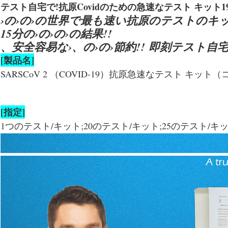
テスト自宅で!抗原Covidのための急速なテスト キット19 S
›の›の›の世界で最も速い抗原のテストのキッ
15分の›の›の›の結果!!
、安全容易な›、の›の›節約!! 即刻テスト自宅
[製品名]
SARSCoV 2 （COVID-19）抗原急速なテスト キット
[指定]
1つのテスト/キット;20のテスト/キット;25のテスト/キ