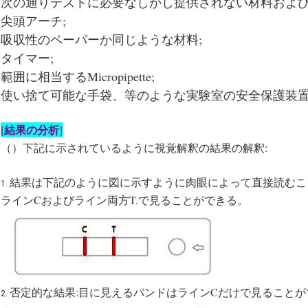
次の通りテストに必要なしかし提供されない材料および
尖頭アーチ;
吸収性のペーパーか同じような材料;
タイマー;
範囲に相当するMicropipette;
使い捨て可能な手袋、等のような実験室の安全保護装
結果の分析
[
]
（）下記に示されているように視覚解釈の結果の解釈:
結果は下記のように図に示すように肉眼によって直接読むこと
1.
ラインCおよびライン両方T.で見ることができる。
否定的な結果:目に見えるバンドはラインCだけで見ることが
2.