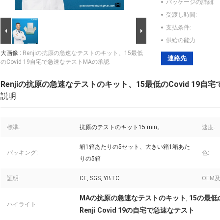
パッケージの詳細:
受渡し時間:
支払条件:
供給の能力:
大画像 :
Renjiの抗原の急速なテストのキット、15最低
連絡先
のCovid 19自宅で急速なテストMAの承認
Renjiの抗原の急速なテストのキット、15最低のCovid 19
説明
標準:
抗原のテストのキット15 min。
速度:
箱1箱あたりの5セット、大きい箱1箱あた
パッキング:
色:
りの5箱
証明:
CE, SGS, YBTC
OEM及
MAの抗原の急速なテストのキット
15の最
,
ハイライト:
Renji Covid 19の自宅で急速なテスト