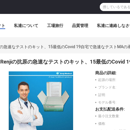
クト
私達について
工場旅行
品質管理
私達に連絡しなさ
抗原の急速なテストのキット、15最低のCovid 19自宅で急速なテストMAの
Renjiの抗原の急速なテストのキット、15最低のCovid
商品の詳細:
起源の場所:
ブランド名:
証明:
モデル番号:
お支払配送条件:
最小注文数量:
価格: