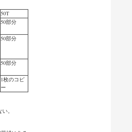
50T
50部分
50部分
50部分
1枚のコピ
ー
ない。