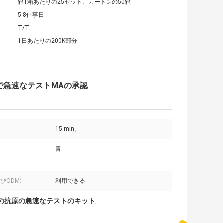
箱1箱あたりの25セット、カートンの50箱
5-8仕事日
T/T
1日あたりの200K部分
自宅で急速なテストMAの承認
15 min。
青
びODM:
利用できる
低の抗原の急速なテストのキット
,