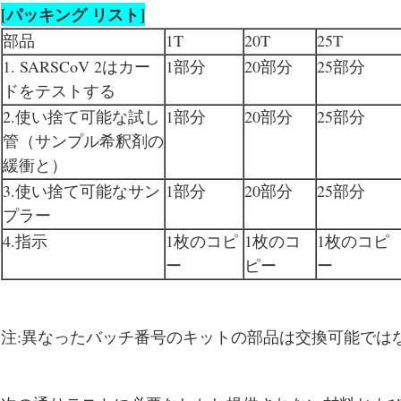
[パッキング リスト]
部品
1T
20T
25T
1. SARSCoV 2はカー
1部分
20部分
25部分
ドをテストする
2.使い捨て可能な試し
1部分
20部分
25部分
管（サンプル希釈剤の
緩衝と）
3.使い捨て可能なサン
1部分
20部分
25部分
プラー
4.指示
1枚のコピ
1枚のコ
1枚のコピ
ー
ピー
ー
注:異なったバッチ番号のキットの部品は交換可能では