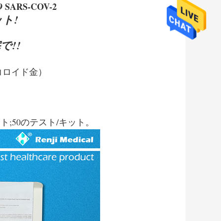
ARS-COV-2
ト!
で!!
（コロイド金）
ット;50のテスト/キット。