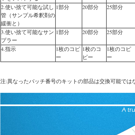
2.使い捨て可能な試し
1部分
20部分
25部分
管（サンプル希釈剤の
緩衝と）
3.使い捨て可能なサン
1部分
20部分
25部分
プラー
4.指示
1枚のコピ
1枚のコ
1枚のコピ
ー
ピー
ー
注:異なったバッチ番号のキットの部品は交換可能では