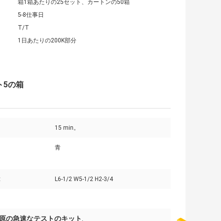
箱1箱あたりの25セット、カートンの50箱
5-8仕事日
T/T
1日あたりの200K部分
ト5の箱
15 min。
青
:
L6-1/2 W5-1/2 H2-3/4
抗原の急速なテストのキット
,