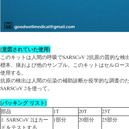
[意図されていた使用]
このキットは人間の呼吸でSARSCoV 2抗原の質的な
標本、痰および他のサンプル。このキットはセルロー
使用する。
抗原の検出は人間の伝染の補助診断か疫学的な調査の
SARSCoV 2を使って。
[パッキング リスト]
部品
1T
20T
25T
1. SARSCoV 2はカー
1部分
20部分
25部分
ドをテストする