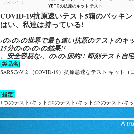
ハイライト:
YBTCの抗原のキット テスト
COVID-19抗原速いテスト5箱のパッ
はい、私達は持っている!
›の›の›の世界で最も速い抗原のテストのキッ
15分の›の›の›の結果!!
、安全容易な›、の›の›節約!! 即刻テスト自宅
[製品名]
SARSCoV 2 （COVID-19）抗原急速なテスト キット
[指定]
1つのテスト/キット;20のテスト/キット;25のテスト/キ