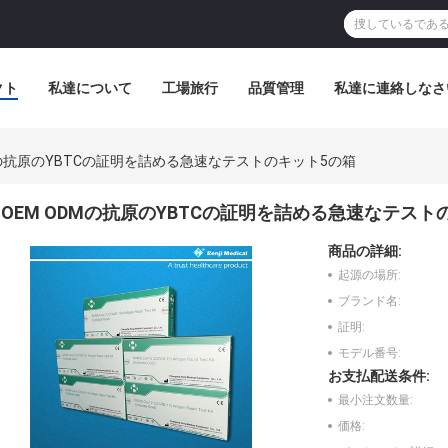
クト
私達について
工場旅行
品質管理
私達に連絡しなさ
Mの抗原のYBTCの証明を詰める急速なテストのキット5の箱
OEM ODMの抗原のYBTCの証明を詰める急速なテスト
商品の詳細:
起源の場所:
ブランド名:
証明:
モデル番号:
お支払配送条件:
最小注文数量:
価格: