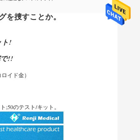
キングを捜すことか。
ト!
で!!
（コロイド金）
ット;50のテスト/キット。