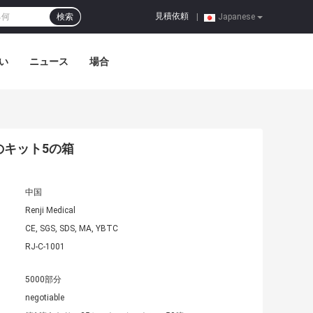
見積依頼
検索
|
Japanese
い
ニュース
場合
のキット5の箱
中国
Renji Medical
CE, SGS, SDS, MA, YBTC
RJ-C-1001
5000部分
negotiable