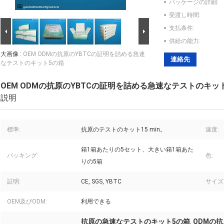
パッケージの詳細:
受渡し時間:
支払条件:
供給の能力:
大画像 :
OEM ODMの抗原のYBTCの証明を詰める急速
連絡先
なテストのキット5の箱
OEM ODMの抗原のYBTCの証明を詰める急速なテストのキッ
説明
標準:
抗原のテストのキット15 min。
速度:
箱1箱あたりの5セット、大きい箱1箱あた
パッキング:
色:
りの5箱
証明:
CE, SGS, YBTC
サイズ
OEM及びODM:
利用できる
抗原の急速なテストのキット5の箱
ODMの
,