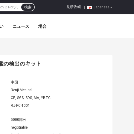
見積依頼
検索
|
Japanese
い
ニュース
場合
学の核酸の検出のキット
中国
Renji Medical
CE, SGS, SDS, MA, YBTC
RJ-PC-1001
5000部分
negotiable