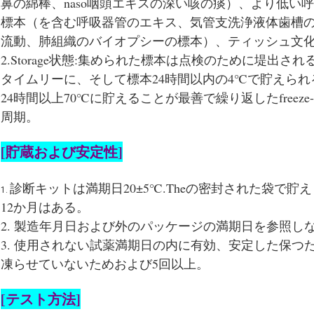
鼻の綿棒、naso咽頭エキスの深い咳の痰）、より低い
標本（を含む呼吸器管のエキス、気管支洗浄液体歯槽
流動、肺組織のバイオプシーの標本）、ティッシュ文
2.Storage状態:集められた標本は点検のために堤出さ
タイムリーに、そして標本24時間以内の4℃で貯えら
24時間以上70℃に貯えることが最善で繰り返したfreeze-
周期。
[貯蔵および安定性]
診断キットは満期日20±5℃.Theの密封された袋で貯
1.
12か月はある。
2. 製造年月日および外のパッケージの満期日を参照し
3. 使用されない試薬満期日の内に有効、安定した保つ
凍らせていないためおよび5回以上。
[テスト方法]