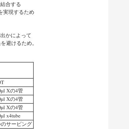
に結合する
出を実現するため
、
検出かによって
果を避けるため。
0T
0µl Xの4管
0µl Xの4管
0µl Xの4管
µl x4tube
つのサービング