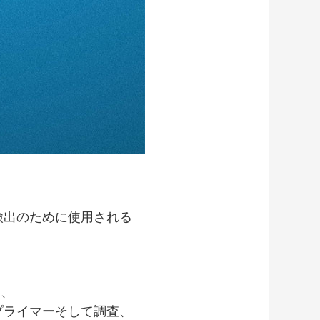
酸の検出のために使用される
る、
定のプライマーそして調査、