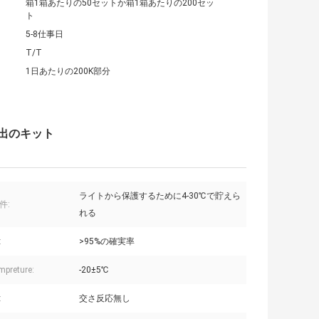
箱1箱あたりの50セットか箱1箱あたりの200セッ
ト
5-8仕事日
T/T
1日あたりの200K部分
の検出のキット
ライトから保護するために4-30℃で貯えら
件:
れる
:
>95%の確実率
preture:
-20±5℃
:
交さ反応無し