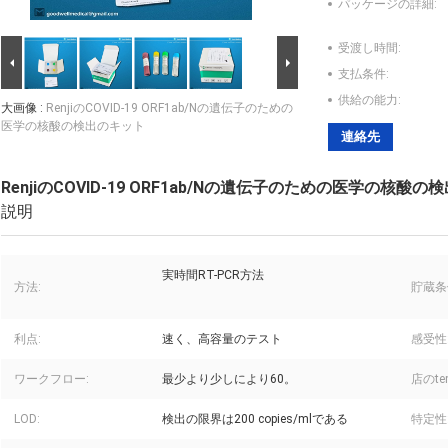
パッケージの詳細:
受渡し時間:
支払条件:
供給の能力:
大画像 :
RenjiのCOVID-19 ORF1ab/Nの遺伝子のための
医学の核酸の検出のキット
連絡先
RenjiのCOVID-19 ORF1ab/Nの遺伝子のための医学の核酸
説明
実時間RT-PCR方法
方法:
貯蔵条
利点:
速く、高容量のテスト
感受性
ワークフロー:
最少より少しにより60。
店のtem
LOD:
検出の限界は200 copies/mlである
特定性