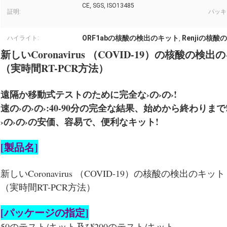
CE, SGS, ISO13485
証明:
パッキ
ORF1abの核酸の検出のキット
Renjiの核
ハイライト:
,
新しいCoronavirus （COVID-19）の核酸の検出
（実時間RT-PCR方法）
遠隔か移動式テストのために完全な›の›の›!
速の›の›の›:40-90分の完全な結果、始めから終わりまで
›の›の›の安価、容易で、便利なキット!
[製品名]
新しいCoronavirus （COVID-19）の核酸の検出のキット
（実時間RT-PCR方法）
[パッケージの指定]
50のテスト/キット及び200のテスト/キット