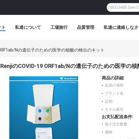
クト
私達について
工場旅行
品質管理
私達に連絡しなさ
-19 ORF1ab/Nの遺伝子のための医学の核酸の検出のキット
RenjiのCOVID-19 ORF1ab/Nの遺伝子のための医
商品の詳細:
起源の場所:
ブランド名:
証明:
モデル番号:
お支払配送条件:
最小注文数量:
価格: