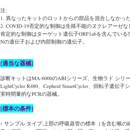
注:
1. 異なったキットのロットからの部品を混合しなかっ
2. COVID-19否定的な制御は生殖不能のヌクレアーゼな
肯定的な制御はターゲット遺伝子ORF1abを含んでいる
Nの遺伝子および内部制御の遺伝子。
[適当な器械]
診断キットはMA-6000のABIシリーズ、生物ラド シリー
LightCycler R480、Cepheid SmartCycler
実時間量的なPCRの器械。
[標本の条件]
サンプル タイプ:上部の呼吸器管の標本（を含む喉の
1.