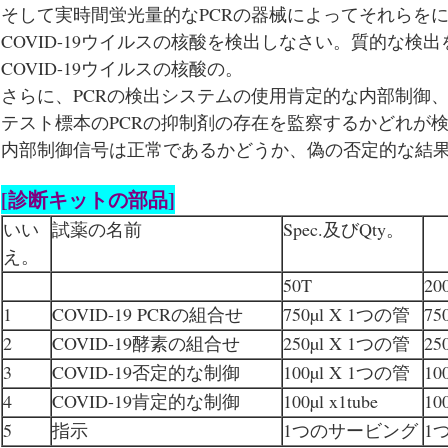
そして実時間蛍光量的なPCRの器械によってそれらを
COVID-19ウイルスの核酸を検出しなさい。質的な検
COVID-19ウイルスの核酸の。
さらに、PCRの検出システムの使用肯定的な内部制御
テスト標本のPCRの抑制剤の存在を監察するかどれが
内部制御信号は正常であるかどうか、偽の否定的な結
[診断キットの部品]
いい
試薬の名前
Spec.及びQty。
え。
50T
20
1
COVID-19 PCRの組合せ
750µl X 1つの管
75
2
COVID-19酵素の組合せ
250µl X 1つの管
25
3
COVID-19否定的な制御
100µl X 1つの管
10
4
COVID-19肯定的な制御
100µl x1tube
100
5
指示
1つのサービング
1