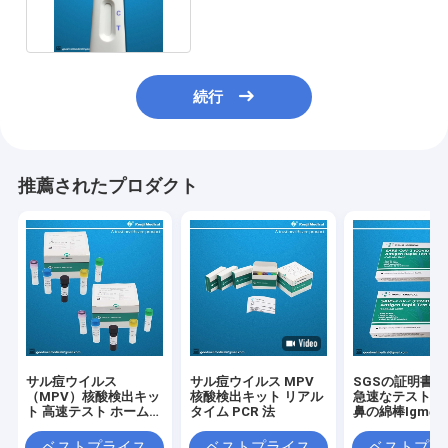
19の検出のキット
続行
推薦されたプロダクト
サル痘ウイルス
サル痘ウイルス MPV
SGSの証明書
（MPV）核酸検出キッ
核酸検出キット リアル
急速なテスト 
ト 高速テスト ホーム
タイム PCR 法
鼻の綿棒Igmの
キット リアルタイム
テスト カセット
PCR キット
ベストプライス
ベストプライス
ベストプラ